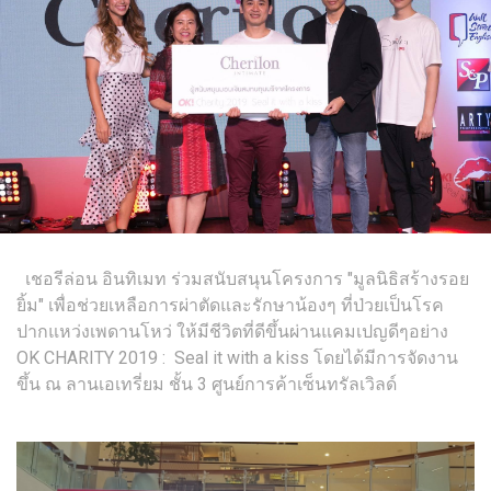
เชอรีล่อน อินทิเมท ร่วมสนับสนุนโครงการ "มูลนิธิสร้างรอย
ยิ้ม" เพื่อช่วยเหลือการผ่าตัดและรักษาน้องๆ ที่ป่วยเป็นโรค
ปากแหว่งเพดานโหว่ ให้มีชีวิตที่ดีขึ้นผ่านแคมเปญดีๆอย่าง
OK CHARITY 2019 : Seal it with a kiss โดยได้มีการจัดงาน
ขึ้น ณ ลานเอเทรี่ยม ชั้น 3 ศูนย์การค้าเซ็นทรัลเวิลด์