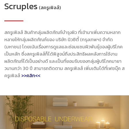
Scruples
(สครูเพิลส์)
สครูเพิลส์ สินค้ากลุ่มผลิตภัณฑ์บำรุงผิว ที่เข้ามาเพิ่มความหลาก
หลายให้กลุ่มผลิตภัณฑ์ของ บริษัท นิวซิตี้ (กรุงเทพฯ) จำกัด
(มหาชน) โดยเน้นเรื่องการดูแลและซ่อมแซมผิวพันธุ์ของผู้บริโภค
เป็นหลัก ซึ่งสครูเพิลส์ก็ได้พิสูจน์ถึงประสิทธิผลหลังการใช้งาน
ผลิตภัณฑ์ได้เป็นอย่างดี และเป็นที่ยอมรับของกลุ่มผู้บริโภคมายา
วนานกว่า 30 ปี สามารถติดตาม สครูเพิลส์ เพิ่มเติมได้ที่เฟซบุ๊ค ส
ครูเพิลส์
>>คลิก<<