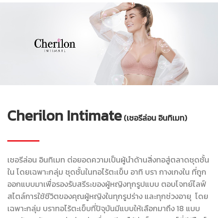
Cherilon Intimate
(เชอรีล่อน อินทิเมท)
เชอรีล่อน อินทิเมท ต่อยอดความเป็นผู้นำด้านสิ่งทอสู่ตลาดชุดชั้น
ใน โดยเฉพาะกลุ่ม ชุดชั้นในทอไร้ตะเข็บ อาทิ บรา กางเกงใน ที่ถูก
ออกแบบมาเพื่อรองรับสรีระของผู้หญิงทุกรูปแบบ ตอบโจทย์ไลฟ์
สไตล์การใช้ชีวิตของคุณผู้หญิงในทุกรูปร่าง และทุกช่วงอายุ โดย
เฉพาะกลุ่ม บราทอไร้ตะเข็บที่ปัจุบันมีแบบให้เลือกมาถึง 18 แบบ