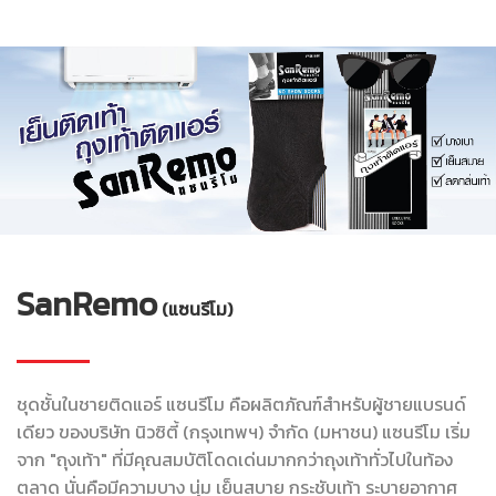
SanRemo
(แซนรีโม)
ชุดชั้นในชายติดแอร์ แซนรีโม คือผลิตภัณฑ์สำหรับผู้ชายแบรนด์
เดียว ของบริษัท นิวซิตี้ (กรุงเทพฯ) จำกัด (มหาชน) แซนรีโม เริ่ม
จาก "ถุงเท้า" ที่มีคุณสมบัติโดดเด่นมากกว่าถุงเท้าทั่วไปในท้อง
ตลาด นั่นคือมีความบาง นุ่ม เย็นสบาย กระชับเท้า ระบายอากาศ