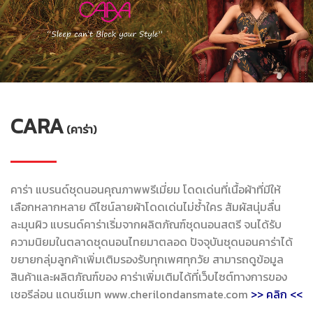
CARA
(คาร่า)
คาร่า แบรนด์ชุดนอนคุณภาพพรีเมี่ยม โดดเด่นที่เนื้อผ้าที่มีให้
เลือกหลากหลาย ดีไซน์ลายผ้าโดดเด่นไม่ซ้ำใคร สัมผัสนุ่มลื่น
ละมุนผิว แบรนด์คาร่าเริ่มจากผลิตภัณฑ์ชุดนอนสตรี จนได้รับ
ความนิยมในตลาดชุดนอนไทยมาตลอด ปัจจุบันชุดนอนคาร่าได้
ขยายกลุ่มลูกค้าเพิ่มเติมรองรับทุกเพศทุกวัย สามารถดูข้อมูล
สินค้าและผลิตภัณฑ์ของ คาร่าเพิ่มเติมได้ที่เว็บไซต์ทางการของ
เชอรีล่อน แดนซ์เมท www.cherilondansmate.com
>> คลิก <<