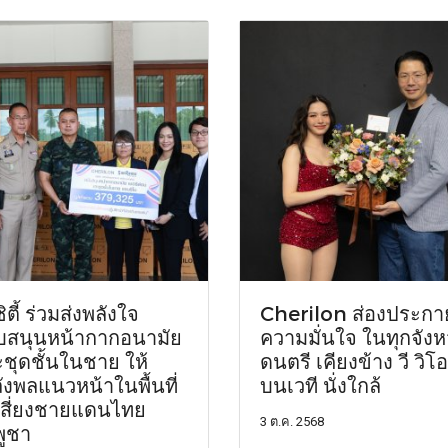
ิตี้ ร่วมส่งพลังใจ
Cherilon ส่องประกา
บสนุนหน้ากากอนามัย
ความมั่นใจ ในทุกจัง
ชุดชั้นในชาย ให้
ดนตรี เคียงข้าง วี วิโ
ังพลแนวหน้าในพื้นที่
บนเวที นั่งใกล้
มเสี่ยงชายแดนไทย
3 ต.ค. 2568
พูชา