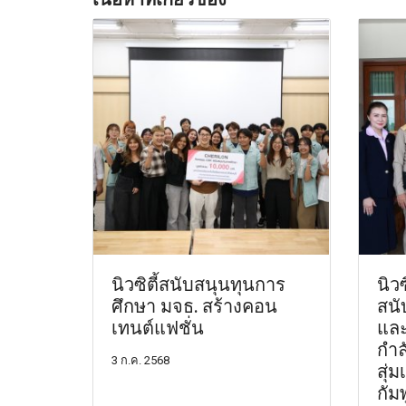
นิวซิตี้สนับสนุนทุนการ
นิวซ
ศึกษา มจธ. สร้างคอน
สนั
เทนต์แฟชั่น
และ
กำล
3 ก.ค. 2568
สุ่
กัม